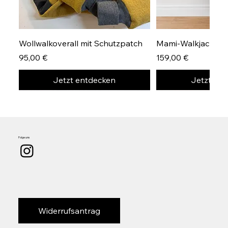
Wollwalkoverall mit Schutzpatch
Mami-Walkjacke Gr
Preis
Preis
95,00 €
159,00 €
Jetzt entdecken
Jetzt en
Folge uns
Widerrufsantrag