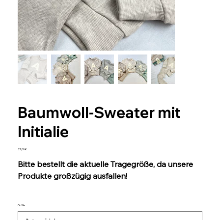
Baumwoll-Sweater mit
Initialie
Preis
27,00 €
Bitte bestellt die aktuelle Tragegröße, da unsere
Produkte großzügig ausfallen!
Größe