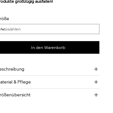
rodukte großzügig ausfallen!
röße
In den Warenkorb
eschreibung
aterial & Pflege
rößenübersicht