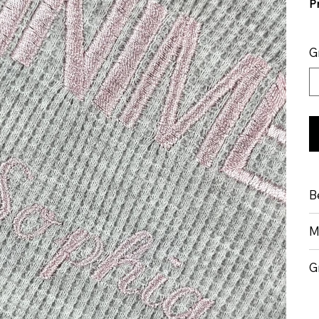
P
G
B
M
G