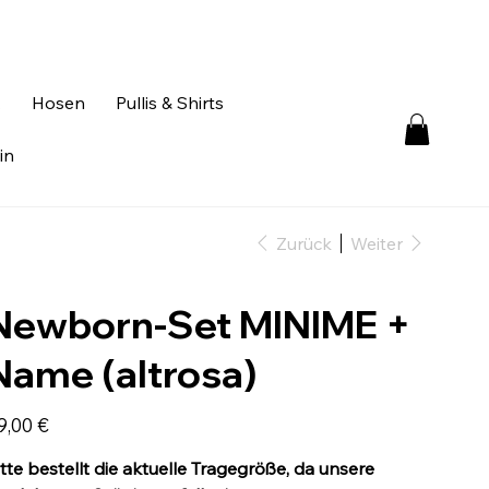
.
Hosen
Pullis & Shirts
in
Zurück
Weiter
Newborn-Set MINIME +
Name (altrosa)
is
9,00 €
itte bestellt die aktuelle Tragegröße, da unsere