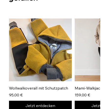
Wollwalkoverall mit Schutzpatch
Mami-Walkjacke Gr
Preis
Preis
95,00 €
159,00 €
Jetzt entdecken
Jetzt en