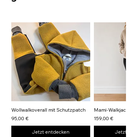
Wollwalkoverall mit Schutzpatch
Mami-Walkjacke Gr
Preis
Preis
95,00 €
159,00 €
Jetzt entdecken
Jetzt en