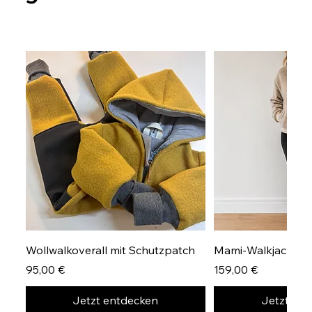
Wollwalkoverall mit Schutzpatch
Mami-Walkjacke Gr
Preis
Preis
95,00 €
159,00 €
Jetzt entdecken
Jetzt en